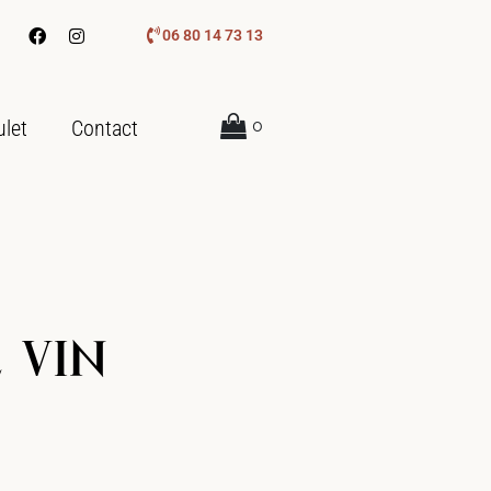
06 80 14 73 13
ulet
Contact
0
E VIN