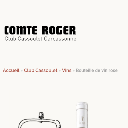
Accueil
»
Club Cassoulet
»
Vins
»
Bouteille de vin rose