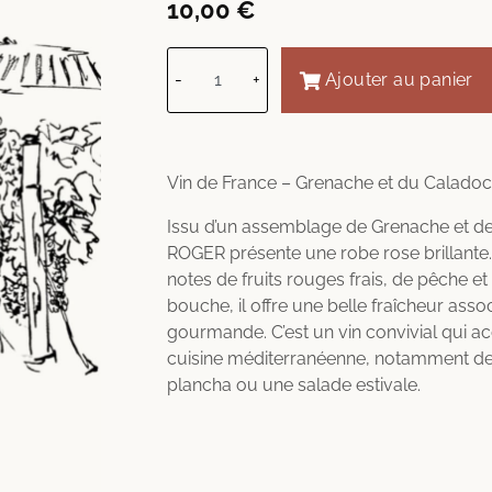
10,00
€
-
+
Ajouter au panier
Vin de France – Grenache et du Caladoc
Issu d’un assemblage de Grenache et d
ROGER présente une robe rose brillante. 
notes de fruits rouges frais, de pêche et
bouche, il offre une belle fraîcheur asso
gourmande. C’est un vin convivial qui 
cuisine méditerranéenne, notamment des 
plancha ou une salade estivale.