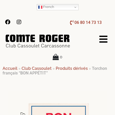
French
06 80 14 73 13
0
Accueil
»
Club Cassoulet
»
Produits dérivés
»
Torchon
français “BON APPÉTIT”