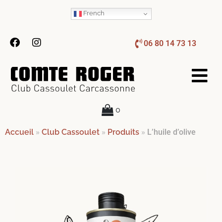
French
06 80 14 73 13
0
Accueil
»
Club Cassoulet
»
Produits
»
L’huile d’olive